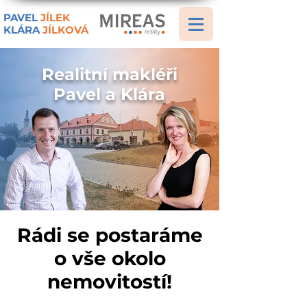
PAVEL
JÍLEK
KLÁRA
JÍLKOVÁ
Realitní makléři
Pavel a Klára
Rádi se postaráme
o vše okolo
nemovitostí!