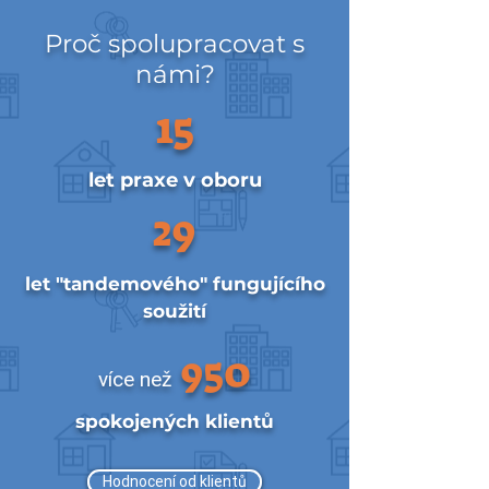
Proč spolupracovat s
námi?
15
let praxe v oboru
29
let "tandemového" fungujícího
soužití
9
50
více než
spokojených klientů
Hodnocení od klientů