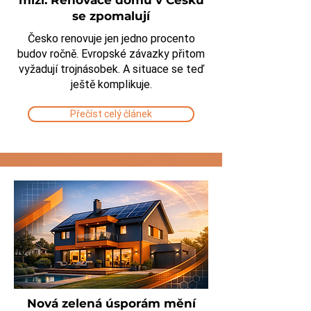
mizí. Renovace domů v Česku
se zpomalují
Česko renovuje jen jedno procento
budov ročně. Evropské závazky přitom
vyžadují trojnásobek. A situace se teď
ještě komplikuje.
Přečíst celý článek
Nová zelená úsporám mění