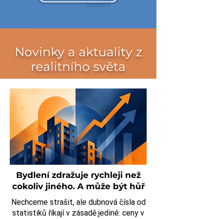
Novinky a aktuality z
realitního světa
Bydlení zdražuje rychleji než
cokoliv jiného. A může být hůř
Nechceme strašit, ale dubnová čísla od
statistiků říkají v zásadě jediné: ceny v