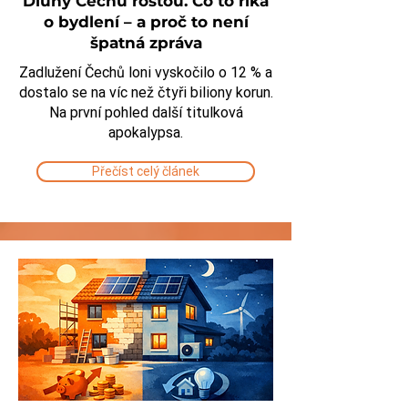
Dluhy Čechů rostou. Co to říká
o bydlení – a proč to není
špatná zpráva
Zadlužení Čechů loni vyskočilo o 12 % a
dostalo se na víc než čtyři biliony korun.
Na první pohled další titulková
apokalypsa.
Přečíst celý článek